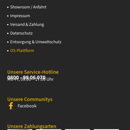
Showroom / Anfahrt
Impressum
Versand & Zahlung
Datenschutz
Entsorgung & Umweltschutz
OS-Plattform
Unsere Service-Hotline
0800 - 99 06 070
Mo-Fr, 09:00 – 17:00 Uhr
Unsere Communitys
Facebook
Unsere Zahlungsarten