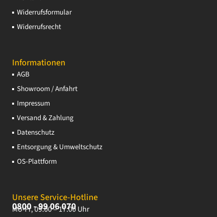
Widerrufsformular
Widerrufsrecht
Informationen
AGB
Showroom / Anfahrt
Impressum
Versand & Zahlung
Datenschutz
Entsorgung & Umweltschutz
OS-Plattform
Unsere Service-Hotline
0800 - 99 06 070
Mo-Fr, 09:00 – 17:00 Uhr