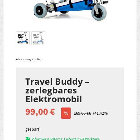
Abbildung ähnlich
Travel Buddy –
zerlegbares
Elektromobil
99,00 €
%
169,00 €€
(
41.42
%
gespart)
Sofort versandfertig, Lieferzeit 2-4 Werktage