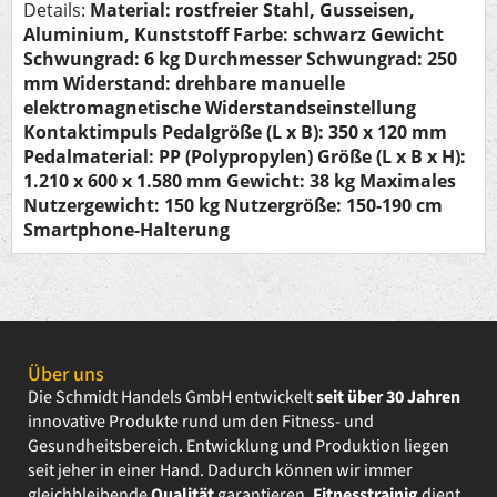
Details:
Material: rostfreier Stahl, Gusseisen,
Aluminium, Kunststoff
Farbe: schwarz
Gewicht
Schwungrad: 6 kg
Durchmesser Schwungrad: 250
mm
Widerstand: drehbare manuelle
elektromagnetische Widerstandseinstellung
Kontaktimpuls
Pedalgröße (L x B): 350 x 120 mm
Pedalmaterial: PP (Polypropylen)
Größe (L x B x H):
1.210 x 600 x 1.580 mm
Gewicht: 38 kg
Maximales
Nutzergewicht: 150 kg
Nutzergröße: 150-190 cm
Smartphone-Halterung
Über uns
Die Schmidt Handels GmbH entwickelt
seit über 30 Jahren
innovative Produkte rund um den Fitness- und
Gesundheitsbereich. Entwicklung und Produktion liegen
seit jeher in einer Hand. Dadurch können wir immer
gleichbleibende
Qualität
garantieren.
Fitnesstrainig
dient