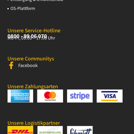
OS-Plattform
Unsere Service-Hotline
0800 - 99 06 070
Mo-Fr, 09:00 – 17:00 Uhr
Unsere Communitys
Facebook
Unsere Zahlungsarten
Unsere Logistikpartner